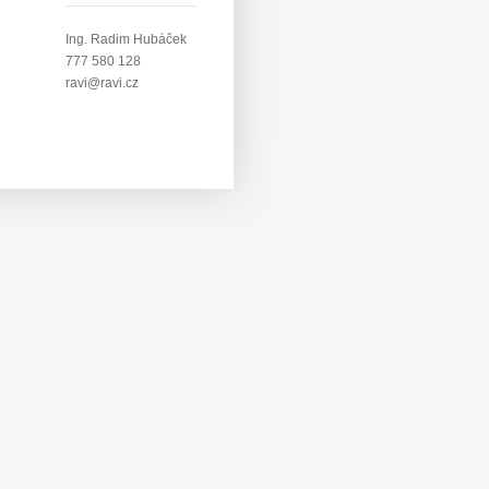
Ing. Radim Hubáček
777 580 128
ravi@ravi.cz