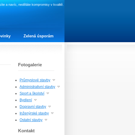
te a navíc, neděláte kompromisy v kvalitě.
vinky
Zelená úsporám
Fotogalerie
Průmyslové stavby
Administrativní stavby
Sport a školství
Bydlení
Dopravní stavby
Inženýrské stavby
Ostatní stavby
Kontakt