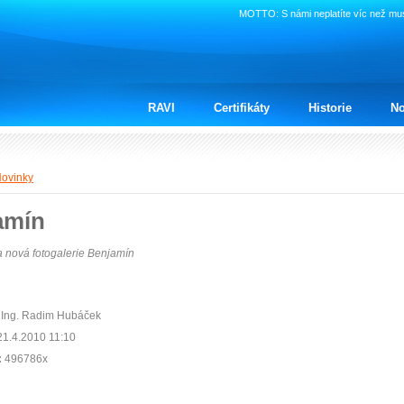
MOTTO: S námi neplatíte víc než musí
RAVI
Certifikáty
Historie
No
ovinky
amín
a nová fotogalerie Benjamín
Ing. Radim Hubáček
1.4.2010 11:10
:
496786x