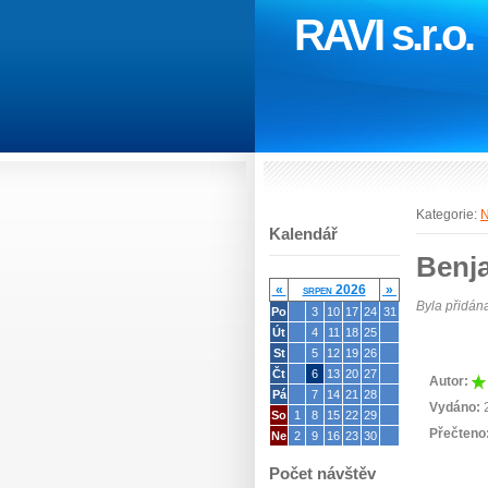
RAVI s.r.o.
Kategorie:
N
Kalendář
Benj
«
srpen 2026
»
Byla přidán
Po
3
10
17
24
31
Út
4
11
18
25
St
5
12
19
26
Čt
6
13
20
27
Autor:
Pá
7
14
21
28
Vydáno:
2
So
1
8
15
22
29
Přečteno
Ne
2
9
16
23
30
Počet návštěv