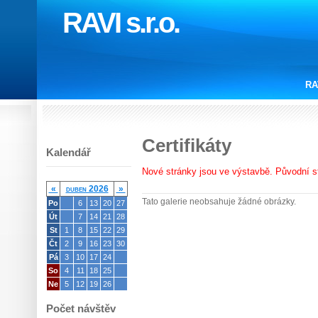
RAVI s.r.o.
RA
Certifikáty
Kalendář
Nové stránky jsou ve výstavbě. Původní s
«
duben 2026
»
Tato galerie neobsahuje žádné obrázky.
Po
6
13
20
27
Út
7
14
21
28
St
1
8
15
22
29
Čt
2
9
16
23
30
Pá
3
10
17
24
So
4
11
18
25
Ne
5
12
19
26
Počet návštěv