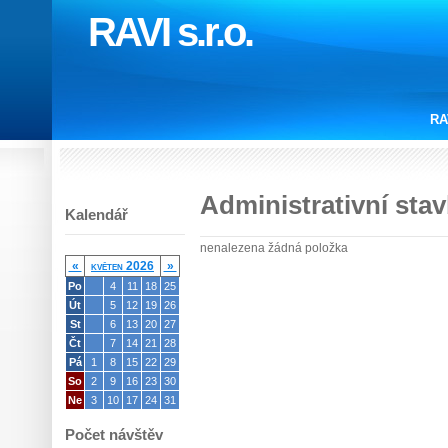
RAVI s.r.o.
RA
Administrativní sta
Kalendář
nenalezena žádná položka
«
květen 2026
»
Po
4
11
18
25
Út
5
12
19
26
St
6
13
20
27
Čt
7
14
21
28
Pá
1
8
15
22
29
So
2
9
16
23
30
Ne
3
10
17
24
31
Počet návštěv