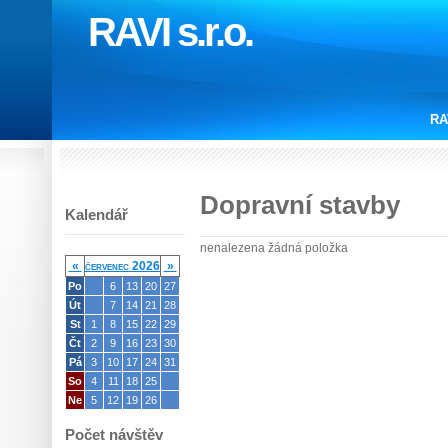
RAVI s.r.o.
RA
Dopravní stavby
Kalendář
nenalezena žádná položka
«
červenec 2026
»
Po
6
13
20
27
Út
7
14
21
28
St
1
8
15
22
29
Čt
2
9
16
23
30
Pá
3
10
17
24
31
So
4
11
18
25
Ne
5
12
19
26
Počet návštěv