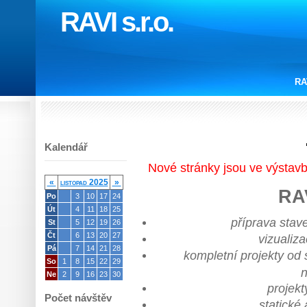
RAVI s.r.o.
RA
Kalendář
Nové stránky jsou ve výstavb
«
listopad 2025
»
RAV
Po
3
10
17
24
Út
4
11
18
25
příprava stav
St
5
12
19
26
Čt
6
13
20
27
vizualiza
Pá
7
14
21
28
kompletní projekty od 
So
1
8
15
22
29
n
Ne
2
9
16
23
30
projek
Počet návštěv
statické