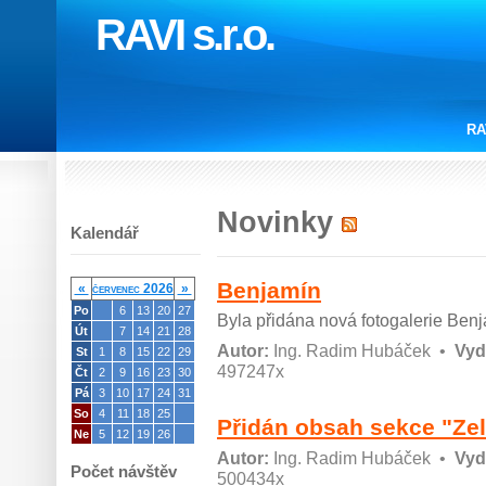
RAVI s.r.o.
RA
Novinky
Kalendář
Benjamín
«
červenec 2026
»
Po
6
13
20
27
Byla přidána nová fotogalerie Ben
Út
7
14
21
28
Autor:
Ing. Radim Hubáček
•
Vyd
St
1
8
15
22
29
497247x
Čt
2
9
16
23
30
Pá
3
10
17
24
31
So
4
11
18
25
Přidán obsah sekce "Ze
Ne
5
12
19
26
Autor:
Ing. Radim Hubáček
•
Vyd
Počet návštěv
500434x