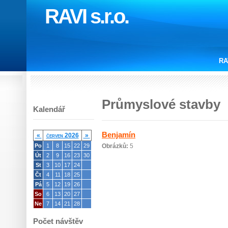
RAVI s.r.o.
RA
Průmyslové stavby
Kalendář
Benjamín
«
červen 2026
»
Po
1
8
15
22
29
Obrázků:
5
Út
2
9
16
23
30
St
3
10
17
24
Čt
4
11
18
25
Pá
5
12
19
26
So
6
13
20
27
Ne
7
14
21
28
Počet návštěv