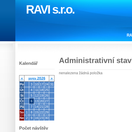
RAVI s.r.o.
RA
Administrativní sta
Kalendář
nenalezena žádná položka
«
srpen 2026
»
Po
3
10
17
24
31
Út
4
11
18
25
St
5
12
19
26
Čt
6
13
20
27
Pá
7
14
21
28
So
1
8
15
22
29
Ne
2
9
16
23
30
Počet návštěv